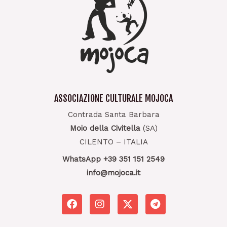
ASSOCIAZIONE CULTURALE MOJOCA
Contrada Santa Barbara
Moio della Civitella
(SA)
CILENTO – ITALIA
WhatsApp +39 351 151 2549
info@mojoca.it
F
I
T
a
n
e
c
s
l