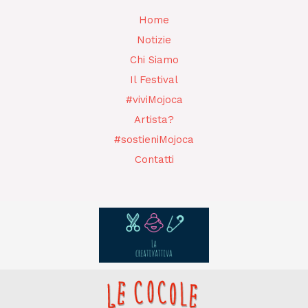
e
t
e
b
a
g
Home
o
g
r
Notizie
o
r
a
k
a
m
Chi Siamo
m
Il Festival
#viviMojoca
Artista?
#sostieniMojoca
Contatti