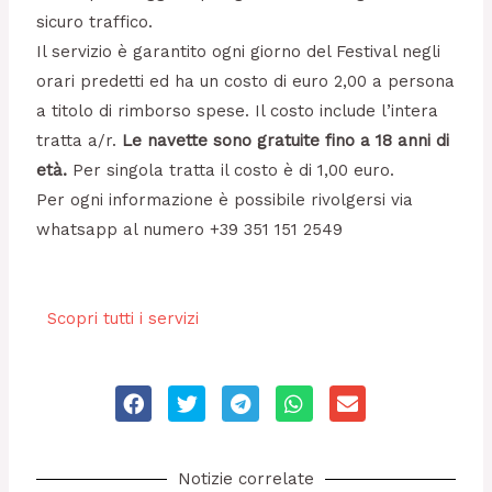
sicuro traffico.
Il servizio è garantito ogni giorno del Festival negli
orari predetti ed ha un costo di euro 2,00 a persona
a titolo di rimborso spese. Il costo include l’intera
tratta a/r.
Le navette sono gratuite fino a 18 anni di
età.
Per singola tratta il costo è di 1,00 euro.
Per ogni informazione è possibile rivolgersi via
whatsapp al numero +39 351 151 2549
Scopri tutti i servizi
S
S
S
S
S
h
h
h
h
h
a
a
a
a
a
r
r
r
r
r
e
e
e
e
e
o
o
o
o
o
Notizie correlate
n
n
n
n
n
f
t
t
w
e