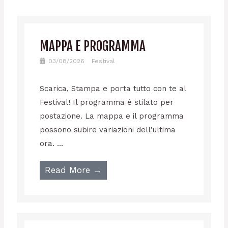
a
w
e
h
m
c
i
l
a
a
e
t
e
t
i
b
t
g
s
l
o
e
r
a
o
r
a
p
MAPPA E PROGRAMMA
k
m
p
03/08/2026
Festival
Scarica, Stampa e porta tutto con te al
Festival! Il programma è stilato per
postazione. La mappa e il programma
possono subire variazioni dell’ultima
ora. ...
Read More →