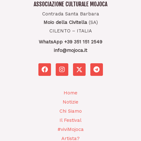
ASSOCIAZIONE CULTURALE MOJOCA
Contrada Santa Barbara
Moio della Civitella
(SA)
CILENTO – ITALIA
WhatsApp +39 351 151 2549
info@mojoca.it
F
I
T
a
n
e
c
s
l
e
t
e
b
a
g
Home
o
g
r
Notizie
o
r
a
k
a
m
Chi Siamo
m
Il Festival
#viviMojoca
Artista?