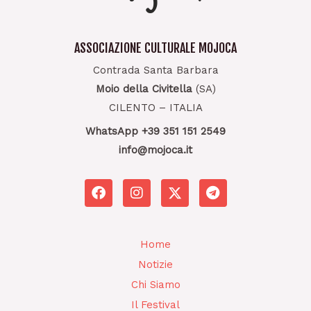
ASSOCIAZIONE CULTURALE MOJOCA
Contrada Santa Barbara
Moio della Civitella
(SA)
CILENTO – ITALIA
WhatsApp +39 351 151 2549
info@mojoca.it
F
I
T
a
n
e
c
s
l
e
t
e
b
a
g
Home
o
g
r
Notizie
o
r
a
k
a
m
Chi Siamo
m
Il Festival