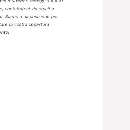
ici o ulteriori dettagli sulla XX
e, contattateci via email o
o. Siamo a disposizione per
are la vostra copertura
ento!