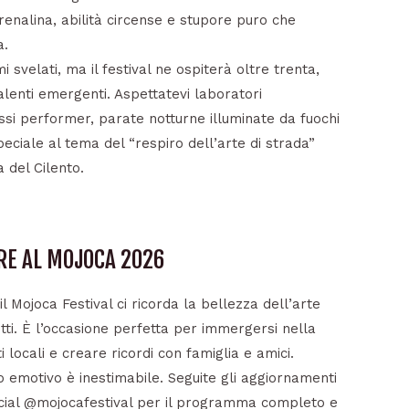
drenalina, abilità circense e stupore puro che
a.
i svelati, ma il festival ne ospiterà oltre trenta,
 talenti emergenti. Aspettatevi laboratori
essi performer, parate notturne illuminate da fuochi
peciale al tema del “respiro dell’arte di strada”
 del Cilento.
RE AL MOJOCA 2026
l Mojoca Festival ci ricorda la bellezza dell’arte
tti. È l’occasione perfetta per immergersi nella
 locali e creare ricordi con famiglia e amici.
to emotivo è inestimabile. Seguite gli aggiornamenti
i social @mojocafestival per il programma completo e