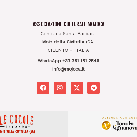
ASSOCIAZIONE CULTURALE MOJOCA
Contrada Santa Barbara
Moio della Civitella
(SA)
CILENTO – ITALIA
WhatsApp +39 351 151 2549
info@mojoca.it
F
I
T
a
n
e
c
s
l
e
t
e
b
a
g
o
g
r
o
r
a
k
a
m
m