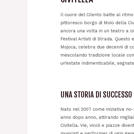
Il cuore del Cilento batte al ritmo
pittoresco borgo di Moio della Civ
ancora una volta in un teatro a c
Festival Artisti di Strada. Questo
Mojoca, celebra due decenni di c
mescolando tradizione locale con t
un’estate indimenticabile, segnate
UNA STORIA DI SUCCESSO
Nato nel 2007 come iniziativa no-p
anno dopo anno, attirando migliaia
Civitella. Vie, vicoli e piazze dive
musicisti e performer di ogni gene