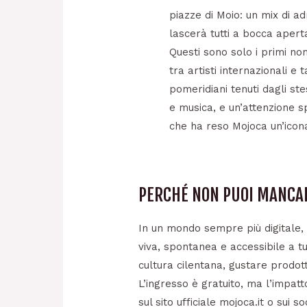
piazze di Moio: un mix di a
lascerà tutti a bocca apert
Questi sono solo i primi nom
tra artisti internazionali e
pomeridiani tenuti dagli st
e musica, e un’attenzione s
che ha reso Mojoca un’icona
PERCHÉ NON PUOI MANCA
In un mondo sempre più digitale, i
viva, spontanea e accessibile a tu
cultura cilentana, gustare prodotti
L’ingresso è gratuito, ma l’impat
sul sito ufficiale mojoca.it o su