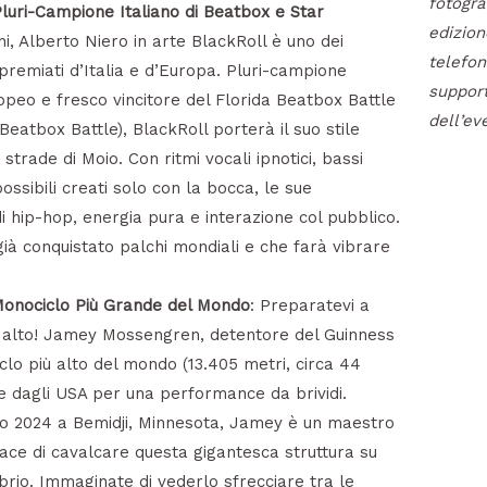
fotograf
luri-Campione Italiano di Beatbox e Star
edizion
ni, Alberto Niero in arte BlackRoll è uno dei
telefon
premiati d’Italia e d’Europa. Pluri-campione
support
opeo e fresco vincitore del Florida Beatbox Battle
dell’ev
 Beatbox Battle), BlackRoll porterà il suo stile
 strade di Moio. Con ritmi vocali ipnotici, bassi
ossibili creati solo con la bocca, le sue
 hip-hop, energia pura e interazione col pubblico.
à conquistato palchi mondiali e che farà vibrare
onociclo Più Grande del Mondo
: Preparatevi a
n alto! Jamey Mossengren, detentore del Guinness
lo più alto del mondo (13.405 metri, circa 44
te dagli USA per una performance da brividi.
lio 2024 a Bemidji, Minnesota, Jamey è un maestro
pace di cavalcare questa gigantesca struttura su
rio. Immaginate di vederlo sfrecciare tra le