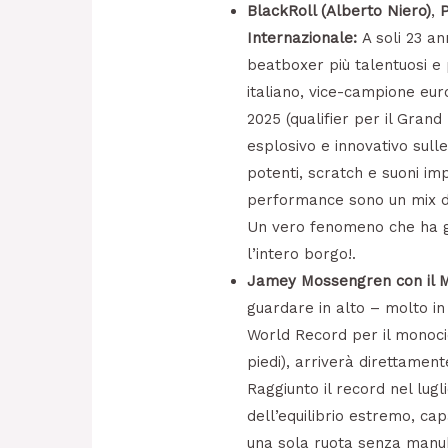
BlackRoll (Alberto Niero)
,
P
Internazionale:
A soli 23 an
beatboxer più talentuosi e 
italiano, vice-campione eur
2025 (qualifier per il Grand
esplosivo e innovativo sulle
potenti, scratch e suoni imp
performance sono un mix di
Un vero fenomeno che ha gi
l’intero borgo!.
Jamey Mossengren con il M
guardare in alto – molto i
World Record per il monocic
piedi), arriverà direttamen
Raggiunto il record nel lug
dell’equilibrio estremo, ca
una sola ruota senza manub