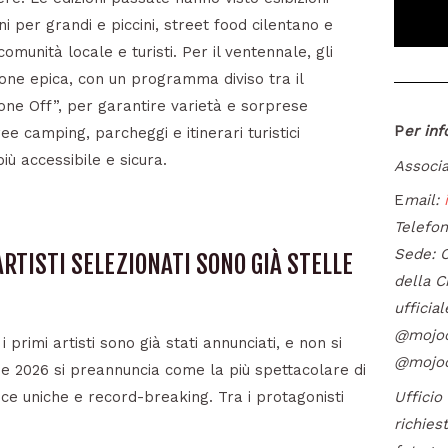
i per grandi e piccini, street food cilentano e
munità locale e turisti. Per il ventennale, gli
one epica, con un programma diviso tra il
ione Off”, per garantire varietà e sorprese
P
er inf
ee camping, parcheggi e itinerari turistici
ù accessibile e sicura.
Associa
E
mail:
Telefo
Sede: C
ARTISTI SELEZIONATI SONO GIÀ STELLE
della C
ufficia
@mojoca
 primi artisti sono già stati annunciati, e non si
@mojoc
one 2026 si preannuncia come la più spettacolare di
Ufficio
e uniche e record-breaking. Tra i protagonisti
richiest