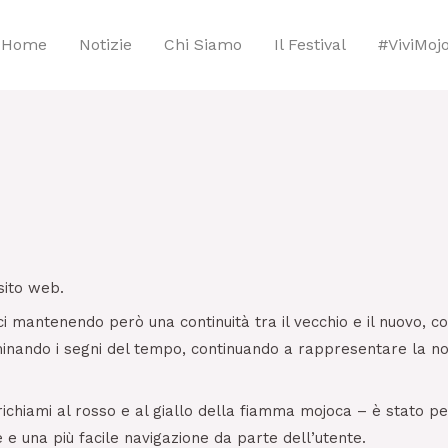
Home
Notizie
Chi Siamo
Il Festival
#viviMoj
 sito web.
i mantenendo però una continuità tra il vecchio e il nuovo, co
liminando i segni del tempo, continuando a rappresentare la n
ui richiami al rosso e al giallo della fiamma mojoca – è stato
e e una più facile navigazione da parte dell’utente.