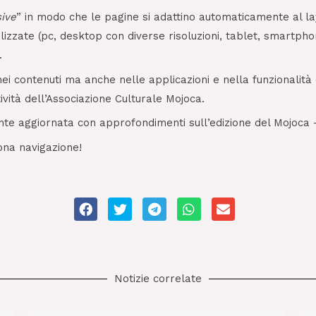
ive
” in modo che le pagine si adattino automaticamente al lay
izzate (pc, desktop con diverse risoluzioni, tablet, smartphon
.
 contenuti ma anche nelle applicazioni e nella funzionalità co
tività dell’Associazione Culturale Mojoca.
 aggiornata con approfondimenti sull’edizione del Mojoca – F
ona navigazione!
S
S
S
S
S
h
h
h
h
h
a
a
a
a
a
r
r
r
r
r
e
e
e
e
e
o
o
o
o
o
n
n
n
n
n
f
t
t
w
e
a
w
e
h
m
Notizie correlate
c
i
l
a
a
e
t
e
t
i
b
t
g
s
l
o
e
r
a