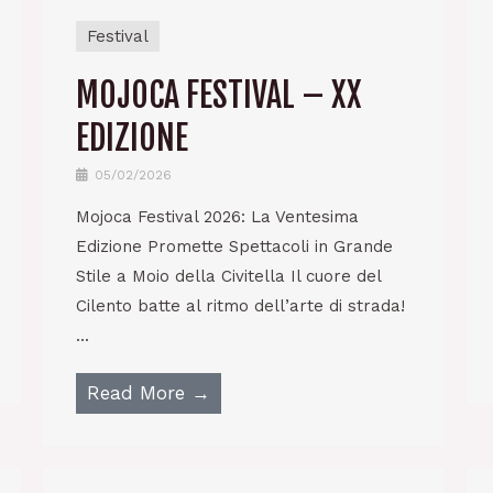
o
r
a
p
k
m
p
Festival
MOJOCA FESTIVAL – XX
EDIZIONE
05/02/2026
Mojoca Festival 2026: La Ventesima
Edizione Promette Spettacoli in Grande
Stile a Moio della Civitella Il cuore del
Cilento batte al ritmo dell’arte di strada!
...
Read More →