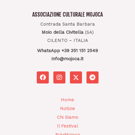
ASSOCIAZIONE CULTURALE MOJOCA
Contrada Santa Barbara
Moio della Civitella
(SA)
CILENTO – ITALIA
WhatsApp +39 351 151 2549
info@mojoca.it
F
I
T
a
n
e
c
s
l
e
t
e
b
a
g
Home
o
g
r
Notizie
o
r
a
k
a
m
Chi Siamo
m
Il Festival
#viviMojoca