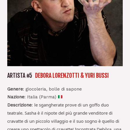
ARTISTA #5
DEBORA LORENZOTTI & YURI BUSSI
Genere
: giocoleria, bolle di sapone
Nazione
: Italia (Parma)
le sgangherate prove di un goffo duo
Descrizione
:
teatrale. Sasha è il nipote del più grande venditore di
cravatte di un piccolo villaggio e il suo sogno è quello di
creare uno spettacolo di cravatte! Incontrata Debòra, una